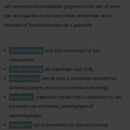
Wij verwerken bovenstaande gegevens voor een of meer
van de volgende doeleinden (mede afhankelijk van de
diensten of functionaliteiten die u gebruikt):
de inschrijving
voor een evenement of een
nieuwsbrief;
de aanmelding
als vrijwilliger voor ZOA;
de uitvoering
van de door u verstrekte opdracht tot
betaling (donatie, incasso, periodieke schenking);
marketing
, waaronder contact met u opnemen c.q. het
toesturen van informatie, uitnodigingen of
aankondigingen;
evaluatie
van evenementen en dienstverlening;