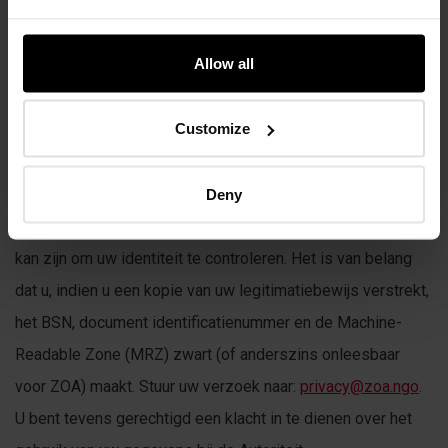
U kunt een inzage- of correctieverzoek richten aan ZOA.
Geeft u daarbij duidelijk aan dat het gaat om een inzage- of
Allow all
correctieverzoek op grond van de AVG. U kunt ook
verzoeken uw gegevens te laten verwijderen, echter dit is
Customize
slechts mogelijk voor zover ZOA nog aan zijn wettelijke
verplichtingen kan voldoen, zoals de wettelijke
bewaartermijnen. Houdt u er rekening mee dat het
Deny
verstrekken van een kopie van een legitimatiebewijs nodig
kan zijn om uw identiteit te controleren. Het is van belang
dat u, indien u een kopie van uw legitimatiebewijs verstrekt,
het BSN, document identificatienummer en de Machine-
Readable Zone (MRZ) zwart (of anderszins onleesbaar
voor ZOA) maakt. Stuur uw verzoek naar:
privacy@zoa.ngo
.
U bent tevens gerechtigd een klacht in te dienen over het