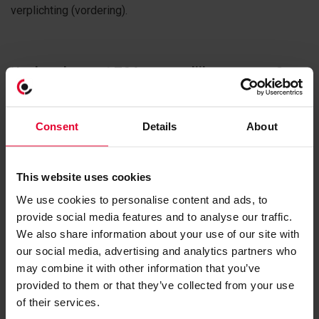
verplichting (vordering).
Hoelang bewaart ZOA persoonlijke gegevens?
ZOA bewaart uw persoonsgegevens in overeenstemming
Consent
Details
About
met de AVG. De gegevens worden niet langer bewaard dan
strikt noodzakelijk is om de doelen te bereiken waarvoor de
This website uses cookies
gegevens verzameld zijn.
We use cookies to personalise content and ads, to
provide social media features and to analyse our traffic.
We also share information about your use of our site with
Hoe kunt u uw gegevens inzien of laten
our social media, advertising and analytics partners who
may combine it with other information that you’ve
verwijderen?
provided to them or that they’ve collected from your use
of their services.